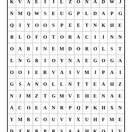
K
V
A
E
I
I
L
Z
O
N
A
D
W
J
N
M
Q
W
S
E
U
G
P
L
D
A
P
G
Q
I
Y
O
O
S
P
E
E
T
N
K
H
E
B
L
O
F
O
T
O
R
A
C
I
I
N
N
O
A
B
I
N
E
M
D
O
R
O
L
S
T
L
N
G
R
I
O
Y
N
A
E
G
O
G
A
O
O
I
E
R
V
A
I
V
M
J
P
A
I
G
S
A
N
O
L
L
N
T
T
E
A
H
Z
N
J
M
Z
T
G
M
V
E
H
E
N
A
E
A
C
O
E
A
N
R
P
Q
P
K
H
X
N
Y
M
R
C
O
U
V
Y
X
U
H
F
M
E
D
Z
K
B
P
R
S
A
A
H
K
Q
J
V