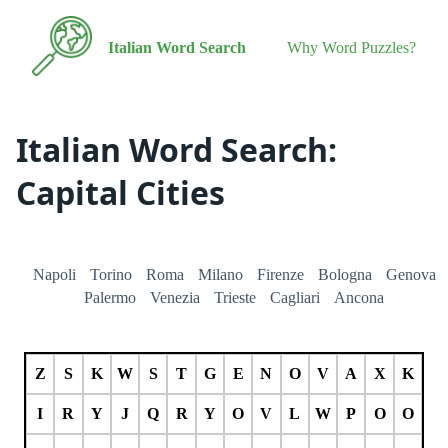
Italian Word Search
Why Word Puzzles?
Italian Word Search:
Capital Cities
Napoli
Torino
Roma
Milano
Firenze
Bologna
Genova
Palermo
Venezia
Trieste
Cagliari
Ancona
Z
S
K
W
S
T
G
E
N
O
V
A
X
K
I
R
Y
J
Q
R
Y
O
V
L
W
P
O
O